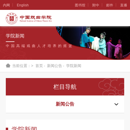
内网
English
图书馆
附中
邮件
直播
学
院
学院新闻
概
中国高端戏曲人才培养的摇篮
况
组
当前位置：>
首页
-
新闻公告
-
学院新闻
织
机
栏目导航
构
新
新闻公告
闻
公
学院新闻