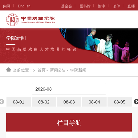
内网
English
基金会
图书馆
附中
邮件
直播
学
院
学院新闻
概
中国高端戏曲人才培养的摇篮
况
组
当前位置：>
首页
-
新闻公告
-
学院新闻
织
机
构
08-01
08-02
08-03
08-04
08-05
新
闻
栏目导航
公