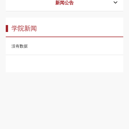
告
新闻公告
教
师
学院新闻
队
伍
没有数据
教
育
教
学
招
生
信
息