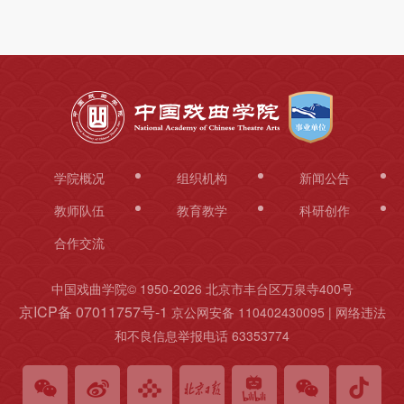
科
研
创
作
合
学院概况
组织机构
新闻公告
作
教师队伍
教育教学
科研创作
交
合作交流
流
中国戏曲学院© 1950-
2026 北京市丰台区万泉寺400号
京ICP备 07011757号-1
京公网安备 110402430095 | 网络违法
和不良信息举报电话 63353774