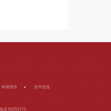
科研创作
合作交流
话 63353774