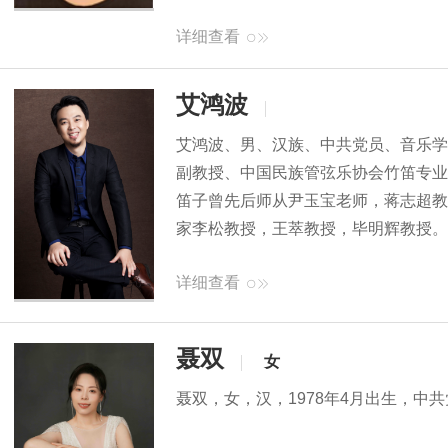
详细查看
艾鸿波
艾鸿波、男、汉族、中共党员、音乐学
副教授、中国民族管弦乐协会竹笛专业
笛子曾先后师从尹玉宝老师，蒋志超教
家李松教授，王萃教授，毕明辉教授。
详细查看
聂双
女
聂双，女，汉，1978年4月出生，中