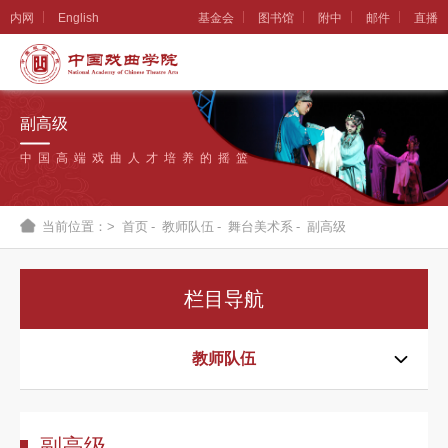
内网
English
基金会
图书馆
附中
邮件
直播
学
院
副高级
概
中国高端戏曲人才培养的摇篮
况
组
当前位置：>
首页
-
教师队伍
-
舞台美术系
-
副高级
织
机
栏目导航
构
新
教师队伍
闻
公
副高级