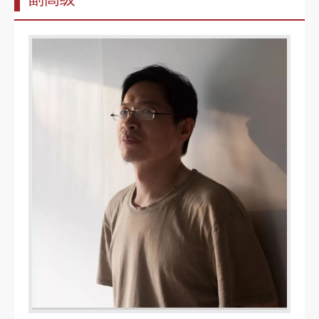
告
教
师
队
伍
教
育
教
学
招
生
信
息