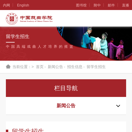
内网
English
图书馆
附中
邮件
直播
学
院
留学生招生
概
中国高端戏曲人才培养的摇篮
况
组
当前位置：>
首页
-
新闻公告
-
招生信息
-
留学生招生
织
机
栏目导航
构
新
新闻公告
闻
公
留学生招生