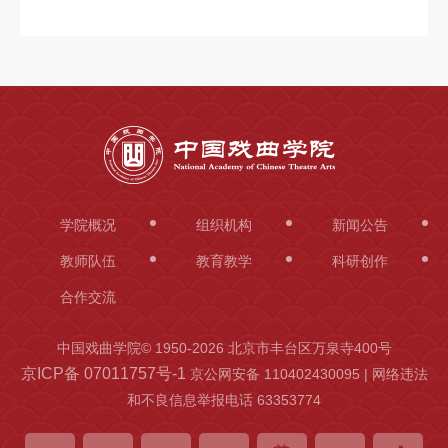
科
研
创
作
合
作
学院概况
组织机构
新闻公告
交
教师队伍
教育教学
科研创作
流
合作交流
中国戏曲学院© 1950-
2026 北京市丰台区万泉寺400号
京ICP备 07011757号-1
京公网安备 110402430095 | 网络违法
和不良信息举报电话 63353774