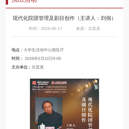
告
教
现代化院团管理及剧目创作（主讲人：刘侗）
师
时间：2026-05-17
来源：京昆系
队
伍
地点：
大学生活动中心报告厅
教
时间：
2026年5月22日9:00
育
主办单位：
京昆系
教
学
招
生
信
息