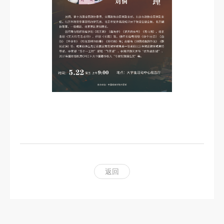
科
研
创
作
合
作
交
流
返回