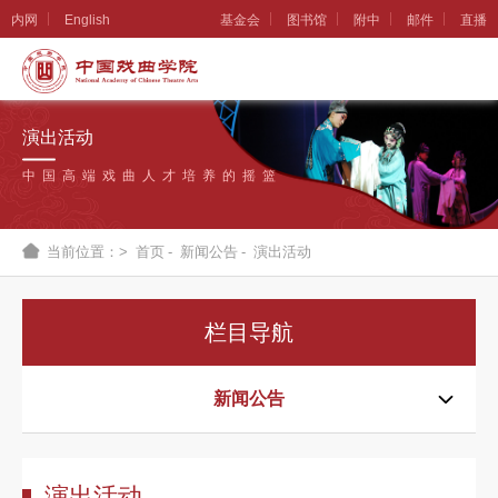
内网
English
基金会
图书馆
附中
邮件
直播
学
院
演出活动
概
中国高端戏曲人才培养的摇篮
况
组
当前位置：>
首页
-
新闻公告
-
演出活动
织
机
栏目导航
构
新
新闻公告
闻
公
演出活动