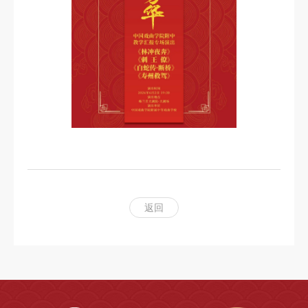
科
研
创
作
合
作
交
流
返回