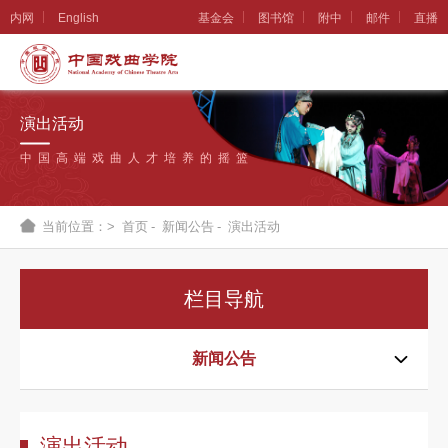
内网
English
基金会
图书馆
附中
邮件
直播
学
院
演出活动
概
中国高端戏曲人才培养的摇篮
况
组
当前位置：>
首页
-
新闻公告
-
演出活动
织
机
栏目导航
构
新
新闻公告
闻
公
演出活动