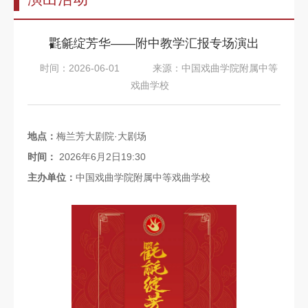
告
教
氍毹绽芳华——附中教学汇报专场演出
师
时间：2026-06-01
来源：中国戏曲学院附属中等
队
戏曲学校
伍
教
地点：
梅兰芳大剧院·大剧场
育
时间：
2026年6月2日19:30
教
主办单位：
中国戏曲学院附属中等戏曲学校
学
招
生
信
息