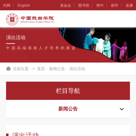
内网
English
基金会
图书馆
附中
邮件
直播
学
院
演出活动
概
中国高端戏曲人才培养的摇篮
况
组
当前位置：>
首页
-
新闻公告
-
演出活动
织
机
栏目导航
构
新
新闻公告
闻
公
演出活动