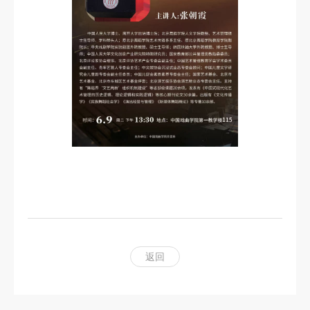
科
研
创
作
合
作
交
流
返回