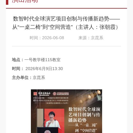
告
教
数智时代全球演艺项目创制与传播新趋势——
师
从“一桌二椅”到“空间营造”（主讲人：张朝霞）
队
时间：2026-06-08
来源：京昆系
伍
教
地点：
一号教学楼115教室
育
时间：
2026年6月9日13:30
教
主办单位：
京昆系
学
招
生
信
息