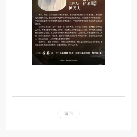
科
研
创
作
合
作
交
流
返回