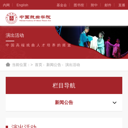
内网
English
基金会
图书馆
附中
邮件
直播
学
院
演出活动
概
中国高端戏曲人才培养的摇篮
况
组
当前位置：>
首页
-
新闻公告
-
演出活动
织
机
栏目导航
构
新
新闻公告
闻
公
演出活动