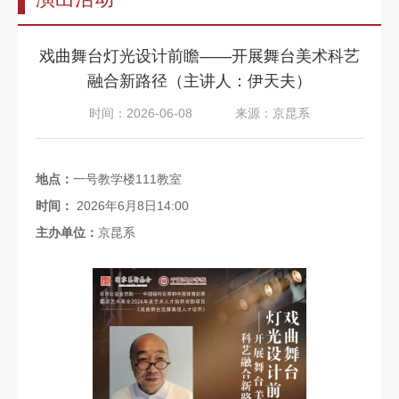
告
教
戏曲舞台灯光设计前瞻——开展舞台美术科艺
师
融合新路径（主讲人：伊天夫）
队
时间：2026-06-08
来源：京昆系
伍
教
地点：
一号教学楼111教室
育
时间：
2026年6月8日14:00
教
主办单位：
京昆系
学
招
生
信
息