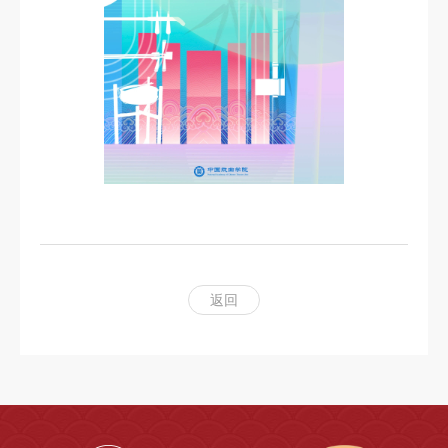
科
研
创
作
合
作
交
流
返回