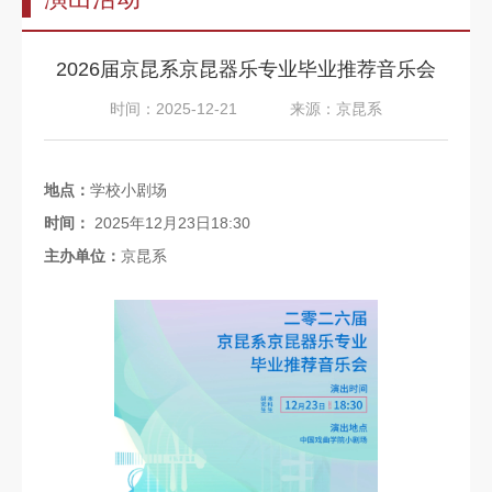
告
教
2026届京昆系京昆器乐专业毕业推荐音乐会
师
时间：2025-12-21
来源：京昆系
队
伍
地点：
学校小剧场
教
时间：
2025年12月23日18:30
育
主办单位：
京昆系
教
学
招
生
信
息