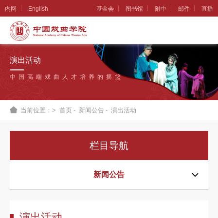
内网
English
基金会
图书馆
附中
邮件
直播
学
院
演出活动
概
中国高端戏曲人才培养的摇篮
况
组
当前位置：>
首页
-
新闻公告
-
演出活动
织
机
栏目导航
构
新
新闻公告
闻
公
演出活动