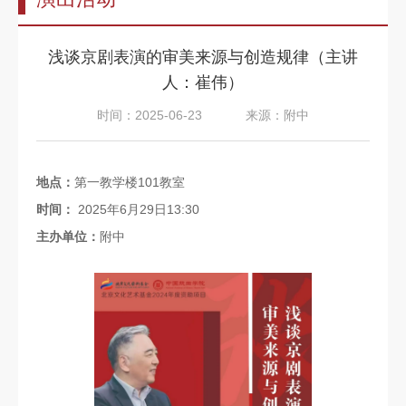
告
教
浅谈京剧表演的审美来源与创造规律（主讲
师
人：崔伟）
队
时间：2025-06-23
来源：附中
伍
教
地点：
第一教学楼101教室
育
时间：
2025年6月29日13:30
教
主办单位：
附中
学
招
生
信
息