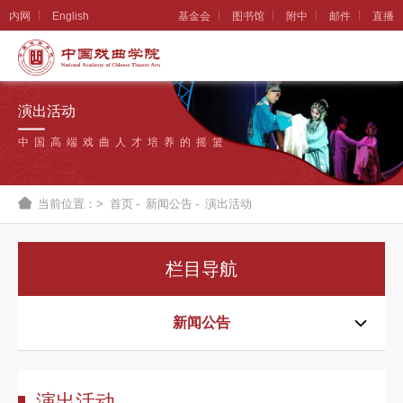
内网
English
基金会
图书馆
附中
邮件
直播
学
院
演出活动
概
中国高端戏曲人才培养的摇篮
况
组
当前位置：>
首页
-
新闻公告
-
演出活动
织
机
栏目导航
构
新
新闻公告
闻
公
演出活动