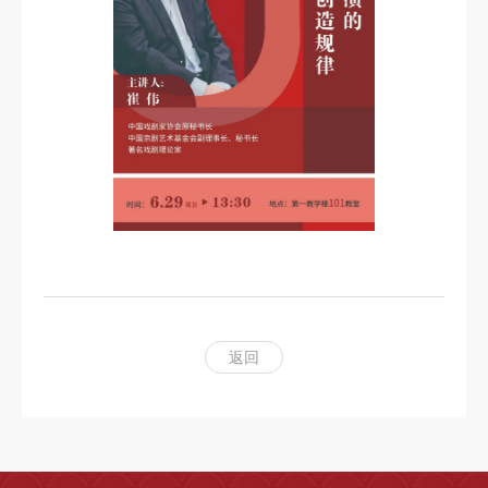
科
研
创
作
合
作
交
流
返回