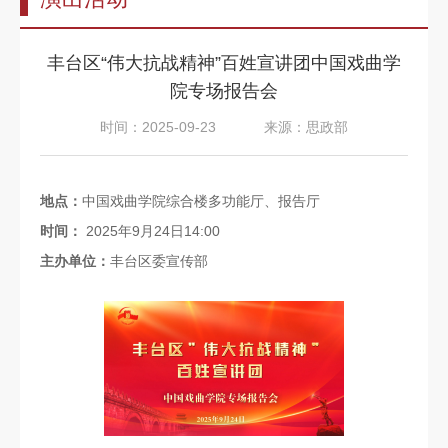
告
教
丰台区“伟大抗战精神”百姓宣讲团中国戏曲学
师
院专场报告会
队
时间：2025-09-23
来源：思政部
伍
教
地点：
中国戏曲学院综合楼多功能厅、报告厅
育
时间：
2025年9月24日14:00
教
主办单位：
丰台区委宣传部
学
招
生
信
息