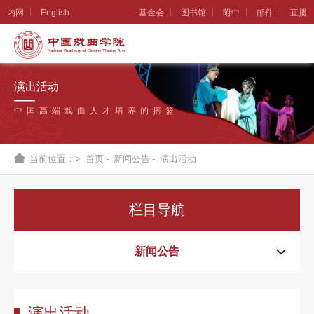
内网
English
基金会
图书馆
附中
邮件
直播
学
院
演出活动
概
中国高端戏曲人才培养的摇篮
况
组
当前位置：>
首页
-
新闻公告
-
演出活动
织
机
栏目导航
构
新
新闻公告
闻
公
演出活动