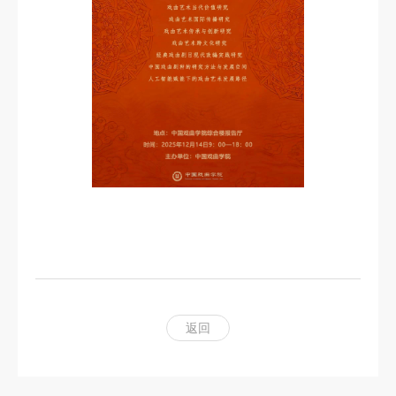
科
研
创
作
合
作
交
流
返回