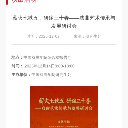
告
教
薪火七秩五，研途三十春——戏曲艺术传承与
师
发展研讨会
队
时间：2025-12-07
来源：研究生处
伍
教
地点：
中国戏曲学院综合楼报告厅
育
时间：
2025年12月14日9:00-18:00
教
主办单位：
中国戏曲学院研究生处
学
招
生
信
息