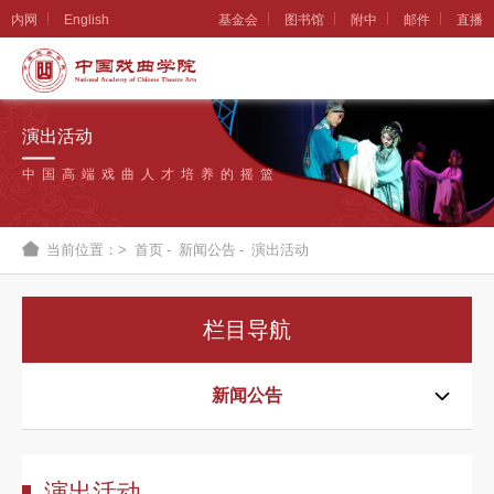
内网
English
基金会
图书馆
附中
邮件
直播
学
院
演出活动
概
中国高端戏曲人才培养的摇篮
况
组
当前位置：>
首页
-
新闻公告
-
演出活动
织
机
栏目导航
构
新
新闻公告
闻
公
演出活动