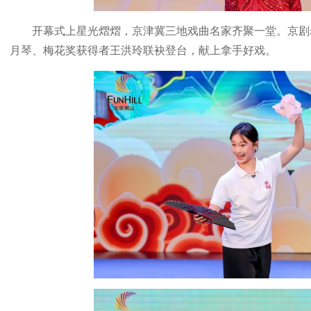
开幕式上星光熠熠，京津冀三地戏曲名家齐聚一堂。京剧
月琴、梅花奖获得者王洪玲联袂登台，献上拿手好戏。