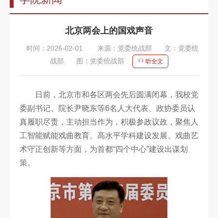
告
教
北京两会上的国戏声音
师
时间：2026-02-01
来源：党委统战部
文：党委统
队
战部
图：党委统战部
听全文
伍
教
日前，北京市和各区两会先后圆满闭幕，我校党
育
委副书记、院长尹晓东等6名人大代表、政协委员认
真履职尽责，主动担当作为，积极参政议政，聚焦人
教
工智能赋能戏曲教育、高水平学科建设发展、戏曲艺
学
术守正创新等方面，为首都“四个中心”建设出谋划
招
策。
生
信
息