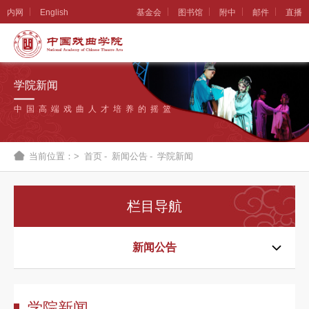
内网
English
基金会
图书馆
附中
邮件
直播
学
院
学院新闻
概
中国高端戏曲人才培养的摇篮
况
组
当前位置：>
首页
-
新闻公告
-
学院新闻
织
机
栏目导航
构
新
新闻公告
闻
公
学院新闻