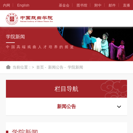
内网
English
基金会
图书馆
附中
邮件
直播
学
院
学院新闻
概
中国高端戏曲人才培养的摇篮
况
组
当前位置：>
首页
-
新闻公告
-
学院新闻
织
机
栏目导航
构
新
新闻公告
闻
公
学院新闻