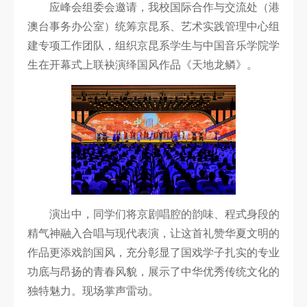
应峰会组委会邀请，我校国际合作与交流处（港
科
澳台事务办公室）统筹京昆系、艺术实践管理中心组
研
建专项工作团队，组织京昆系学生与中国音乐学院学
生在开幕式上联袂演绎国风作品《天地龙鳞》。
创
作
合
作
交
流
演出中，同学们将京剧唱腔的韵味、程式身段的
精气神融入合唱与现代表演，让这首礼赞华夏文明的
作品更添戏韵国风，充分彰显了国戏学子扎实的专业
功底与昂扬的青春风貌，展示了中华优秀传统文化的
独特魅力。现场掌声雷动。