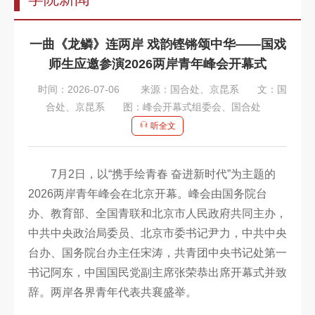
告
教
一曲《龙鳞》连两岸 戏韵铿锵颂中华——国戏
师
师生应邀参演2026两岸青年峰会开幕式
队
时间：2026-07-06
来源：国合处、京昆系
文：国
伍
合处、京昆系
图：峰会开幕式组委会、国合处
听全文
教
育
7月2日，以“携手绘青春 奋进新时代”为主题的
教
2026两岸青年峰会在北京开幕。峰会由国务院台
学
办、教育部、全国青联和北京市人民政府共同主办，
招
中共中央政治局委员、北京市委书记尹力，中共中央
台办、国务院台办主任宋涛，共青团中央书记处第一
生
书记阿东，中国国民党副主席张荣恭出席开幕式并致
信
辞。两岸各界青年代表共襄盛举。
息