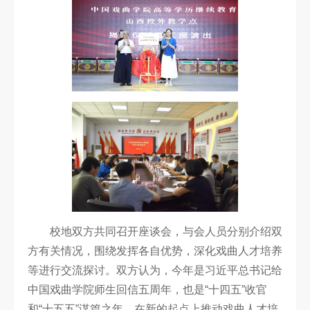
科
研
创
作
合
作
交
流
校地双方共同召开座谈会，与会人员分别介绍双
方有关情况，围绕发挥各自优势，深化戏曲人才培养
等进行交流探讨。双方认为，今年是习近平总书记给
中国戏曲学院师生回信五周年，也是“十四五”收官
和“十五五”谋篇之年，在新的起点上推动戏曲人才培