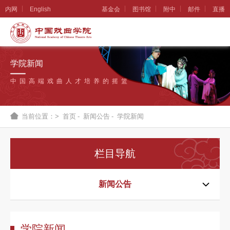
内网
English
基金会
图书馆
附中
邮件
直播
学
院
学院新闻
概
中国高端戏曲人才培养的摇篮
况
组
当前位置：>
首页
-
新闻公告
-
学院新闻
织
机
栏目导航
构
新
新闻公告
闻
公
学院新闻