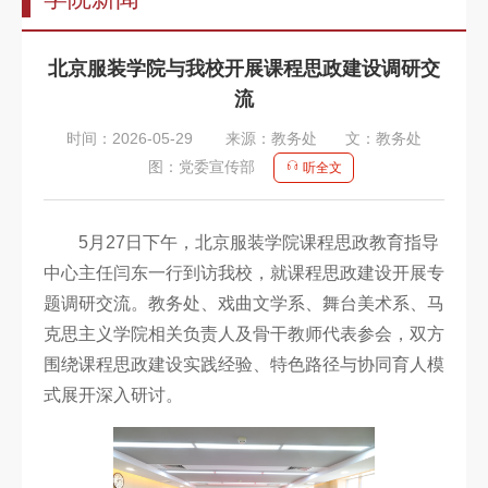
告
教
北京服装学院与我校开展课程思政建设调研交
师
流
队
时间：2026-05-29
来源：教务处
文：教务处
伍
图：党委宣传部
听全文
教
育
5月27日下午，北京服装学院课程思政教育指导
中心主任闫东一行到访我校，就课程思政建设开展专
教
题调研交流。教务处、戏曲文学系、舞台美术系、马
学
克思主义学院相关负责人及骨干教师代表参会，双方
招
围绕课程思政建设实践经验、特色路径与协同育人模
式展开深入研讨。
生
信
息