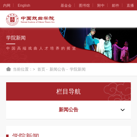
内网
English
基金会
图书馆
附中
邮件
直播
学
院
学院新闻
概
中国高端戏曲人才培养的摇篮
况
组
当前位置：>
首页
-
新闻公告
-
学院新闻
织
机
栏目导航
构
新
新闻公告
闻
公
学院新闻