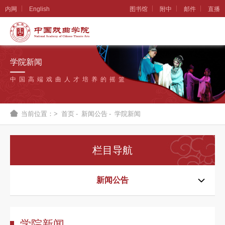
内网
English
图书馆
附中
邮件
直播
学
院
学院新闻
概
中国高端戏曲人才培养的摇篮
况
组
当前位置：>
首页
-
新闻公告
-
学院新闻
织
机
栏目导航
构
新
新闻公告
闻
公
学院新闻