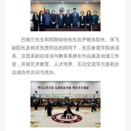
科
研
创
作
巴格兰先生和阿斯哈特先生在尹晓东院长、宋飞
副院长及相关负责同志的陪同下，先后参观学院表演
合
系、京昆系剧目排演与舞美系师生作品展及动漫工作
作
室，并就艺术教育、人才培养、互访交流等方面初步
交
达成合作共识与意向。
流