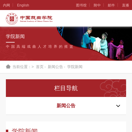
内网
English
图书馆
附中
邮件
直播
学
院
学院新闻
概
中国高端戏曲人才培养的摇篮
况
组
当前位置：>
首页
-
新闻公告
-
学院新闻
织
机
栏目导航
构
新
新闻公告
闻
公
学院新闻