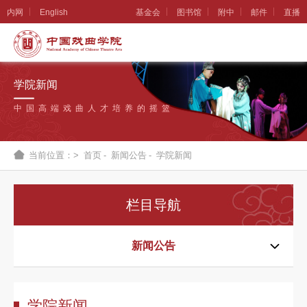
内网
English
基金会
图书馆
附中
邮件
直播
学
院
学院新闻
概
中国高端戏曲人才培养的摇篮
况
组
当前位置：>
首页
-
新闻公告
-
学院新闻
织
机
栏目导航
构
新
新闻公告
闻
公
学院新闻