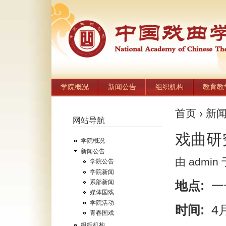
学院概况
新闻公告
组织机构
教育教
首页
›
新
网站导航
戏曲研
学院概况
新闻公告
由 admin 
学院公告
学院新闻
地点:
一
系部新闻
媒体国戏
学院活动
时间:
4
青春国戏
组织机构