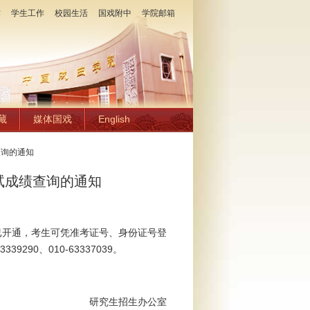
作
学生工作
校园生活
国戏附中
学院邮箱
藏
媒体国戏
English
查询的通知
试成绩查询的通知
已开通，考生可凭准考证号、身份证号登
9290、010-63337039。
生办公室