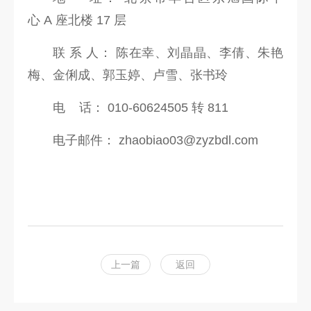
心 A 座北楼 17 层
联 系 人： 陈在幸、刘晶晶、李倩、朱艳
梅、金俐成、郭玉婷、卢雪、张书玲
电 话： 010-60624505 转 811
电子邮件： zhaobiao03@zyzbdl.com
上一篇
返回