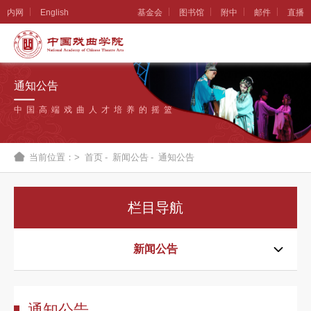
内网
English
基金会
图书馆
附中
邮件
直播
学
院
通知公告
概
中国高端戏曲人才培养的摇篮
况
组
当前位置：>
首页
-
新闻公告
-
通知公告
织
机
栏目导航
构
新
新闻公告
闻
公
通知公告