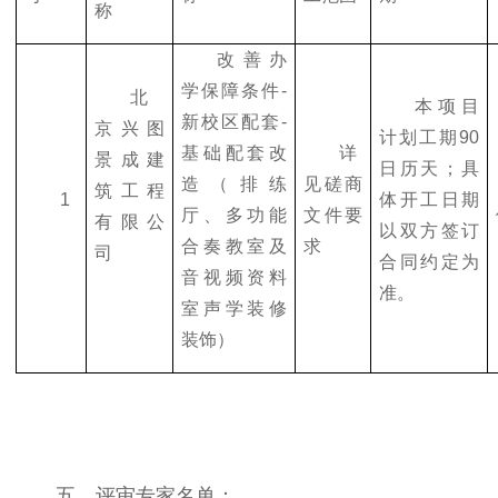
称
改善办
学保障条件-
北
本项目
新校区配套-
京兴图
计划工期90
基础配套改
详
景成建
日历天；具
造（排练
见磋商
筑工程
1
体开工日期
厅、多功能
文件要
有限公
以双方签订
合奏教室及
求
司
合同约定为
音视频资料
准。
室声学装修
装饰）
五、评审专家名单：