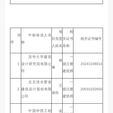
项
相
排
中标候选人名
目负责
关证书
相关证书编号
序
称
人姓名
名称
清华大学建筑
一
林
1
设计研究院有限公
级注册
20241108014
琳
司
建筑师
北京清水爱派
一
王
2
建筑设计股份有限
级注册
20031102650
淑俭
公司
建筑师
一
中国华西工程
金