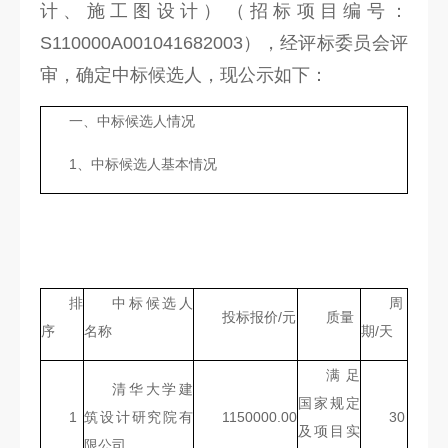
计、施工图设计）（招标项目编号：
科
S110000A001041682003），经评标委员会评
研
审，确定中标候选人，现公示如下：
创
一、中标候选人情况
作
1、中标候选人基本情况
合
作
交
流
排
中标候选人
周
投标报价/元
质量
序
名称
期/天
满足
清华大学建
国家规定
1
筑设计研究院有
1150000.00
30
及项目实
限公司