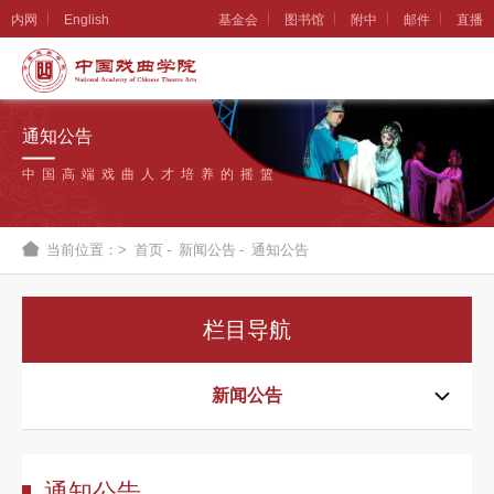
内网
English
基金会
图书馆
附中
邮件
直播
学
院
通知公告
概
中国高端戏曲人才培养的摇篮
况
组
当前位置：>
首页
-
新闻公告
-
通知公告
织
机
栏目导航
构
新
新闻公告
闻
公
通知公告