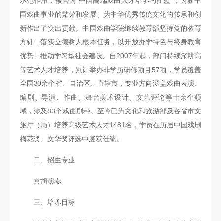
示范作用，被誉为“中国高端戏曲人才培养的摇篮”，为新中
科
国戏曲事业的繁荣和发展、为中华优秀传统文化的传承和创
新作出了突出贡献。中国戏曲学院继续教育部坚持党的教育
研
方针，落实立德树人根本任务，以开放办学特色与终身教育
创
优势，推动学习型社会建设。自2007年起，部门持续深耕高
作
等艺术人才培养，累计举办非学历研修项目57项，学员覆盖
全国30余个省、自治区、直辖市，专业方向涵盖戏曲表演、
合
编剧、导演、作曲、舞台美术设计、文艺评论等十余个领
作
域，涉及83个戏曲剧种。至今已为文化和旅游部及各省市文
交
旅厅（局）培养高级艺术人才1481名，学员在历届中国戏剧
流
梅花奖、文华奖评选中屡获佳绩。
二、招生专业
京胡演奏
三、培养目标