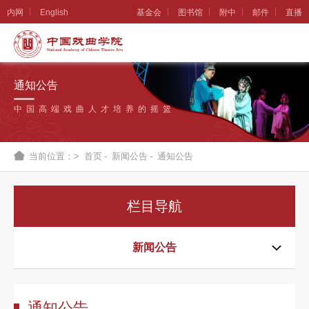
内网
English
基金会
图书馆
附中
邮件
直播
学
院
通知公告
概
中国高端戏曲人才培养的摇篮
况
组
当前位置：>
首页
-
新闻公告
-
通知公告
织
机
栏目导航
构
新
新闻公告
闻
公
通知公告