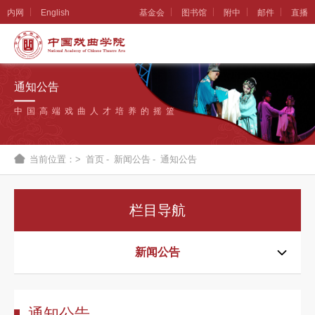
内网
English
基金会
图书馆
附中
邮件
直播
学
院
通知公告
概
中国高端戏曲人才培养的摇篮
况
组
当前位置：>
首页
-
新闻公告
-
通知公告
织
机
栏目导航
构
新
新闻公告
闻
公
通知公告