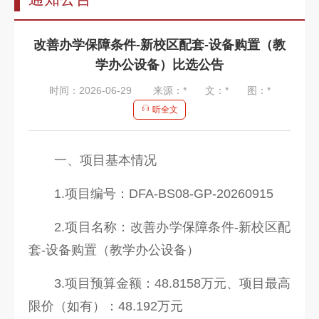
告
教
改善办学保障条件-新校区配套-设备购置（教
师
学办公设备）比选公告
队
时间：2026-06-29
来源：*
文：*
图：*
伍
听全文
教
育
一、项目基本情况
教
1.项目编号：DFA-BS08-GP-20260915
学
2.项目名称：改善办学保障条件-新校区配
招
套-设备购置（教学办公设备）
生
3.项目预算金额：48.8158万元、项目最高
信
限价（如有）：48.192万元
息