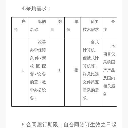
科
4.采购需求：
研
序
标的
数
单
简要
备
创
号
名称
量
位
技术需求
注
作
改善
台式
本
合
办学保障
计算机、
项目仅
条件-新
便携式计
作
采购国
校区配
算机等，
交
1
1
批
产产品
套-设备
详见比选
及国内
流
购置（教
文件第五
相关服
学办公设
章采购需
务
备）
求。
5.合同履行期限：自合同签订生效之日起