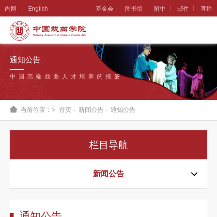
内网
English
基金会
图书馆
附中
邮件
直播
学
院
通知公告
概
中国高端戏曲人才培养的摇篮
况
组
当前位置：>
首页
-
新闻公告
-
通知公告
织
机
栏目导航
构
新
新闻公告
闻
公
通知公告