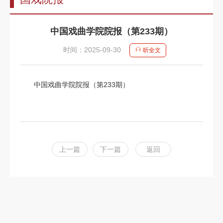
告
教
中国戏曲学院院报（第233期）
师
时间：2025-09-30
听全文
队
伍
中国戏曲学院院报（第233期）
教
育
教
学
上一篇
下一篇
返回
招
生
信
息