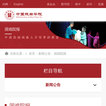
内网
English
基金会
图书馆
附中
邮件
直播
学
院
国戏院报
概
中国高端戏曲人才培养的摇篮
况
组
当前位置：>
首页
-
新闻公告
-
国戏院报
织
机
栏目导航
构
新
新闻公告
闻
公
国戏院报