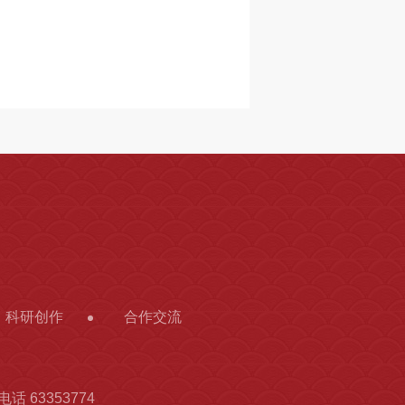
科研创作
合作交流
话 63353774